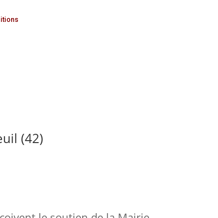
itions
uil (42)
çoivent le soutien de la Mairie