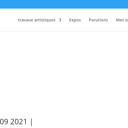
travaux artistiques
Expos
Parutions
Mes s
ITÉS
,
MES EXPO
 09 2021 |