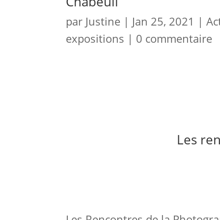
Chabeuil
par
Justine
|
Jan 25, 2021
|
Ac
expositions
|
0 commentaire
Les ren
Les Rencontres de la Photograp