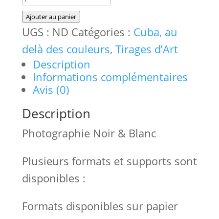
de
Ajouter au panier
Vivons
UGS :
ND
Catégories :
Cuba, au
heureux,
delà des couleurs
,
Tirages d’Art
Description
vivons
Informations complémentaires
cachés,
Avis (0)
Série
Description
Cuba,
Photographie Noir & Blanc
au
delà
Plusieurs formats et supports sont
des
disponibles :
couleurs
Formats disponibles sur papier