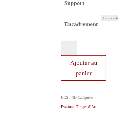
Support
Encadrement
quantité
de
Ajouter au
Tombé
du
panier
ciel,
Série
UGS :
ND
Catégories :
Evasion
Evasions
,
Tirages d’Art