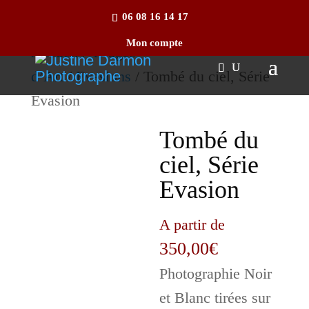
06 08 16 14 17
Mon compte
Accueil
/
Tirages
d’Art
/
Evasions
/ Tombé du ciel, Série
Evasion
Tombé du
ciel, Série
Evasion
A partir de
350,00
€
Photographie Noir
et Blanc tirées sur