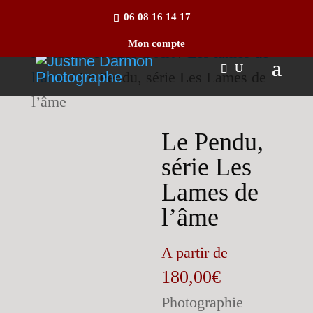
06 08 16 14 17
Mon compte
Accueil
/
Tirages d’Art
/
Les lames de
l’âme
/ Le Pendu, série Les Lames de
l’âme
Le Pendu,
série Les
Lames de
l’âme
A partir de
180,00
€
Photographie