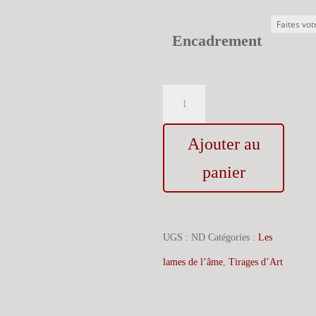
Encadrement
quantité
de
Ajouter au
Le
Pendu,
panier
série
Les
UGS :
ND
Catégories :
Les
Lames
lames de l’âme
,
Tirages d’Art
de
l'âme