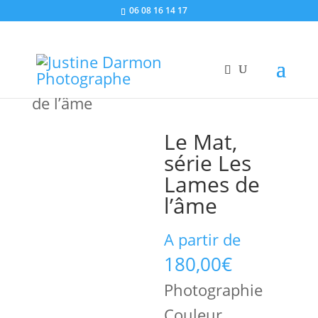
06 08 16 14 17
Accueil
/
Tirages d’Art
/
Les lames
de l’âme
/ Le Mat, série Les Lames
de l’âme
Le Mat,
série Les
Lames de
l’âme
A partir de
180,00
€
Photographie
Couleur,