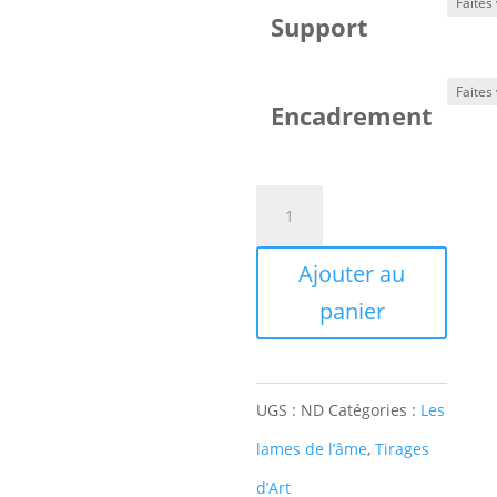
Support
Encadrement
quantité
de
Ajouter au
Le
panier
Mat,
série
Les
UGS :
ND
Catégories :
Les
Lames
lames de l’âme
,
Tirages
de
d’Art