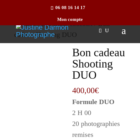
06 08 16 14 17
Mon compte
Accueil
/
Les Bons-cadeaux
/ Bon
cadeau Shooting DUO
Bon cadeau
Shooting
DUO
400,00
€
Formule DUO
2 H 00
20 photographies
remises