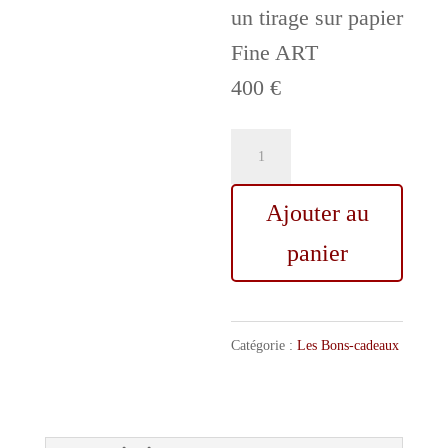
un tirage sur papier
Fine ART
400 €
quantité
de
Ajouter au
Bon
cadeau
panier
Shooting
DUO
Catégorie :
Les Bons-cadeaux