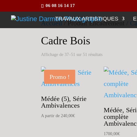
06 08 16 14 17
TRAVAUX ARTISTIQUES
E
Accueil
/ Produit Encadrement /
Ca
Cadre Bois
Affichage de 37–51 sur 51 résultats
Promo !
Médée (5), Série
Ambivalences
Médée, Séri
complète
A partir de
240,00
€
Ambivalenc
1700,00
€