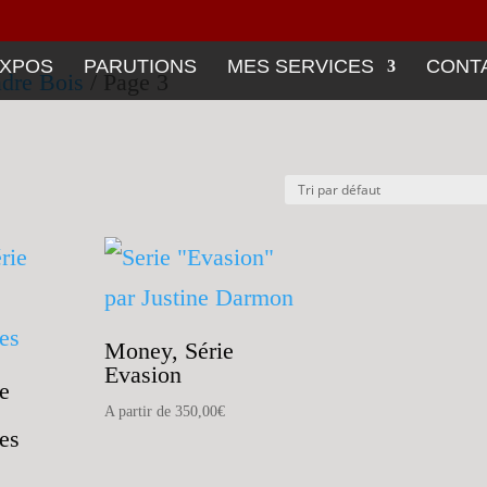
XPOS
PARUTIONS
MES SERVICES
CONT
dre Bois
/ Page 3
Money, Série
Evasion
e
A partir de
350,00
€
es