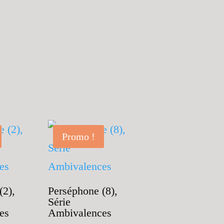
Promo !
(2),
Perséphone (8),
Série
es
Ambivalences