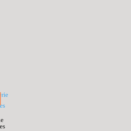
ie
es