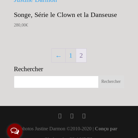
Songe, Série le Clown et la Danseuse
280,00
€
←
1
2
Rechercher
photos Justine Darmon ©2010-2020 |
Conçu par