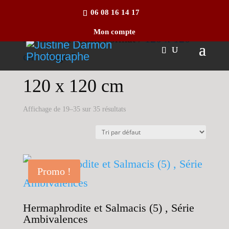
06 08 16 14 17
Mon compte
Accueil
/ Produit Format /
120 x 120
cm
/ Page 2
120 x 120 cm
Affichage de 19–35 sur 35 résultats
Promo !
Hermaphrodite et Salmacis (5) , Série
Ambivalences