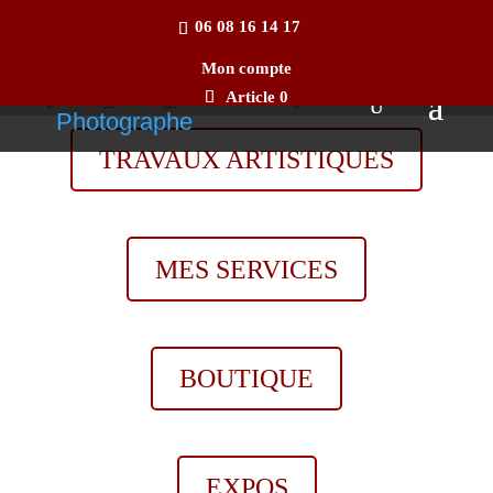
[rank_math_breadcrumb
06 08 16 14 17
_builder_version="3.0.47"]
Mon compte
[/rank_math_breadcrumb]
Article 0
TRAVAUX ARTISTIQUES
MES SERVICES
BOUTIQUE
EXPOS