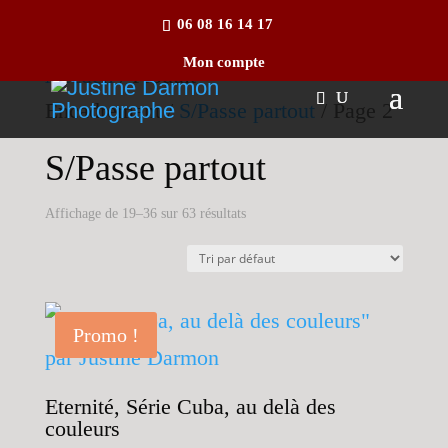
06 08 16 14 17
Mon compte
Accueil
/ Produit
Encadrement /
S/Passe partout
/ Page 2
S/Passe partout
Affichage de 19–36 sur 63 résultats
Promo !
Eternité, Série Cuba, au delà des
couleurs